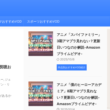
マおすすめVOD
スポーツおすすめVOD
アニメ「スパイファミリー」
3期アマプラ見れない？更新
日いつなのか解説-Amazon
プライムビデオ-
2025/10/6
と視聴お
作品別おすすめVOD紹介
ニー
,
ジェ
ソン・リ
アニメ「僕のヒーローアカデ
ミア」8期アマプラ見れな
があるか
い？更新日いつなのか解説-
Amazonプライムビデオ-
2025/10/4