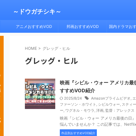
～ドウガチシキ～
アニメおすすめVOD
邦画おすすめVOD
国内ドラマおす
HOME
>
グレッグ・ヒル
グレッグ・ヒル
映画『シビル・ウォー アメリカ最後
すすめVOD紹介
2025/8/24
Amazonプライムビデオ
,
エ
ファーソン・ホワイト
,
シビルウォー
,
スティ
ー
,
ワグネル・モウラ
,
洋画
,
監督：アレックス
映画『シビル・ウォー アメリカ最後の日
悩んでいませんか？ この記事では、Netflix
作品別おすすめVOD紹介