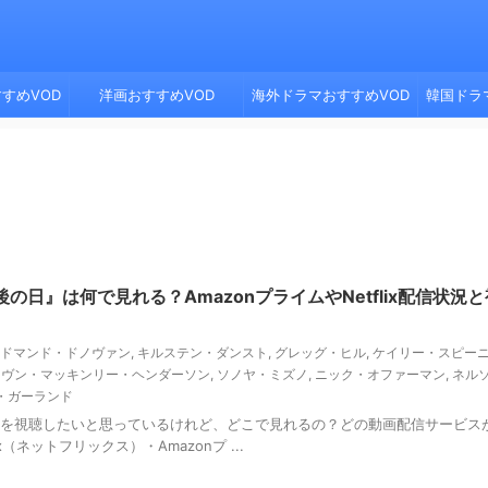
すめVOD
洋画おすすめVOD
海外ドラマおすすめVOD
韓国ドラ
の日』は何で見れる？AmazonプライムやNetflix配信状況
ドマンド・ドノヴァン
,
キルステン・ダンスト
,
グレッグ・ヒル
,
ケイリー・スピー
ーヴン・マッキンリー・ヘンダーソン
,
ソノヤ・ミズノ
,
ニック・オファーマン
,
ネル
・ガーランド
』を視聴したいと思っているけれど、どこで見れるの？どの動画配信サービス
（ネットフリックス）・Amazonプ ...