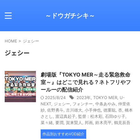
～ドウガチシキ～
HOME
>
ジェシー
ジェシー
劇場版『TOKYO MER～走る緊急救命
室～』はどこで見れる？ネトフリやフ
ールーの配信紹介
2025/8/24
2023年
,
TOKYO MER
,
U-
NEXT
,
ジェシー
,
フォンチー
,
中条あやみ
,
仲里依
紗
,
佐野勇斗
,
古川雄大
,
小手伸也
,
徳重聡
,
杏
,
橋本
さとし
,
渡辺真起子
,
監督：松木彩
,
石田ゆり子
,
菜々緒
,
要潤
,
賀来賢人
,
邦画
,
鈴木亮平
,
鶴見辰吾
作品別おすすめVOD紹介