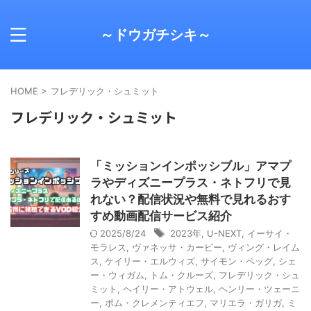
～ドウガチシキ～
HOME
>
フレデリック・シュミット
フレデリック・シュミット
「ミッションインポッシブル」アマプ
ラやディズニープラス・ネトフリで見
れない？配信状況や無料で見れるおす
すめ動画配信サービス紹介
2025/8/24
2023年
,
U-NEXT
,
イーサイ・
モラレス
,
ヴァネッサ・カービー
,
ヴィング・レイム
ス
,
ケイリー・エルウィズ
,
サイモン・ペッグ
,
シェ
ー・ウィガム
,
トム・クルーズ
,
フレデリック・シュ
ミット
,
ヘイリー・アトウェル
,
ヘンリー・ツェーニ
ー
,
ポム・クレメンティエフ
,
マリエラ・ガリガ
,
ミ