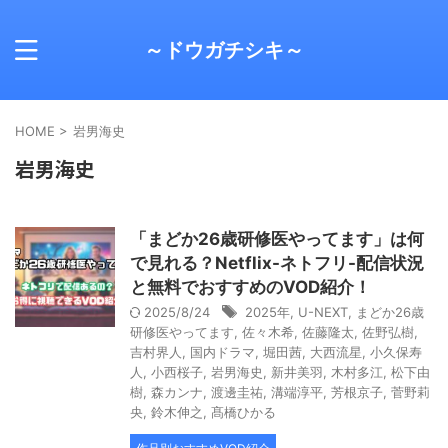
～ドウガチシキ～
HOME
>
岩男海史
岩男海史
「まどか26歳研修医やってます」は何
で見れる？Netflix-ネトフリ-配信状況
と無料でおすすめのVOD紹介！
2025/8/24
2025年
,
U-NEXT
,
まどか26歳
研修医やってます
,
佐々木希
,
佐藤隆太
,
佐野弘樹
,
吉村界人
,
国内ドラマ
,
堀田茜
,
大西流星
,
小久保寿
人
,
小西桜子
,
岩男海史
,
新井美羽
,
木村多江
,
松下由
樹
,
森カンナ
,
渡邊圭祐
,
溝端淳平
,
芳根京子
,
菅野莉
央
,
鈴木伸之
,
髙橋ひかる