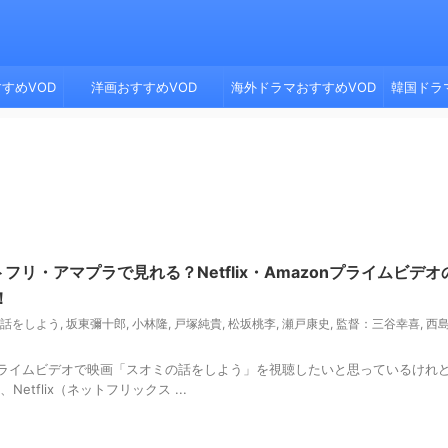
すめVOD
洋画おすすめVOD
海外ドラマおすすめVOD
韓国ドラ
リ・アマプラで見れる？Netflix・Amazonプライムビデオ
！
話をしよう
,
坂東彌十郎
,
小林隆
,
戸塚純貴
,
松坂桃李
,
瀬戸康史
,
監督：三谷幸喜
,
西
zonプライムビデオで映画「スオミの話をしよう」を視聴したいと思っているけれ
tflix（ネットフリックス ...