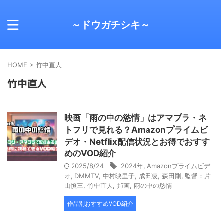
～ドウガチシキ～
HOME
>
竹中直人
竹中直人
映画「雨の中の慾情」はアマプラ・ネ
トフリで見れる？Amazonプライムビ
デオ・Netflix配信状況とお得でおすす
めのVOD紹介
2025/8/24
2024年
,
Amazonプライムビデ
オ
,
DMMTV
,
中村映里子
,
成田凌
,
森田剛
,
監督：片
山慎三
,
竹中直人
,
邦画
,
雨の中の慾情
作品別おすすめVOD紹介