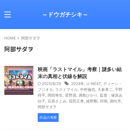
～ドウガチシキ～
HOME
>
阿部サダヲ
阿部サダヲ
映画「ラストマイル」考察｜謎多い結
末の真相と伏線を解説
2025/8/29
2024年
,
U-NEXT
,
ディーン・
フジオカ
,
ラストマイル
,
中村倫也
,
大倉孝二
,
宇野
祥平
,
岡田将生
,
星野源
,
満島ひかり
,
監督：塚原あ
ゆ子
,
石原さとみ
,
窪田正孝
,
綾野剛
,
邦画
,
酒向芳
,
阿部サダヲ
作品の考察