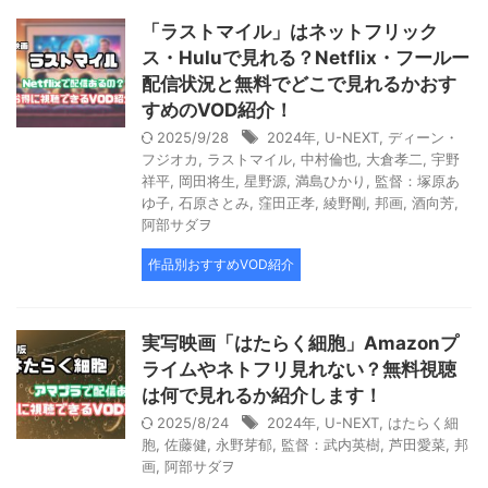
「ラストマイル」はネットフリック
ス・Huluで見れる？Netflix・フールー
配信状況と無料でどこで見れるかおす
すめのVOD紹介！
2025/9/28
2024年
,
U-NEXT
,
ディーン・
フジオカ
,
ラストマイル
,
中村倫也
,
大倉孝二
,
宇野
祥平
,
岡田将生
,
星野源
,
満島ひかり
,
監督：塚原あ
ゆ子
,
石原さとみ
,
窪田正孝
,
綾野剛
,
邦画
,
酒向芳
,
阿部サダヲ
作品別おすすめVOD紹介
実写映画「はたらく細胞」Amazonプ
ライムやネトフリ見れない？無料視聴
は何で見れるか紹介します！
2025/8/24
2024年
,
U-NEXT
,
はたらく細
胞
,
佐藤健
,
永野芽郁
,
監督：武内英樹
,
芦田愛菜
,
邦
画
,
阿部サダヲ