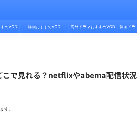
すめVOD
洋画おすすめVOD
海外ドラマおすすめVOD
韓国ドラ
見れる？netflixやabema配信状
います。