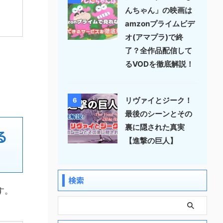
んちゃん」の映画は
amzonプライムビデ
オ(アマプラ)で終
了？全作品配信して
るVODを徹底解説！
リヴァイとジーク！
6
最後のシーンとその
裏に隠された真実
る
【進撃の巨人】
検索
す。