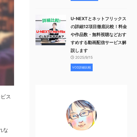
U-NEXTとネットフリックス
の詳細12項目徹底比較！料金
や作品数・無料視聴などおす
すめする動画配信サービス解
説します
2025/9/15
VOD詳細比較
ービス
れな