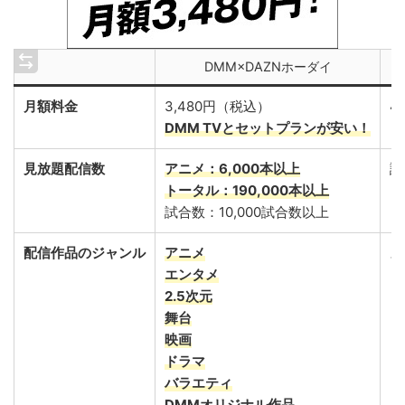
DMM×DAZNホーダイ
月額料金
3,480円（税込）
4
DMM TVとセットプランが安い！
見放題配信数
アニメ：6,000本以上
試
トータル：190,000本以上
試合数：10,000試合数以上
配信作品のジャンル
アニメ
ス
エンタメ
2.5次元
舞台
映画
ドラマ
バラエティ
DMMオリジナル作品