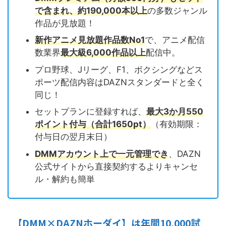
で含まれ
、約
190,000本以上
の多数ジャンル
作品が見放題！
新作アニメ見放題作品数No1
で、アニメ配信
数業界
最大級6,000作品以上
配信中。
プロ野球、Jリーグ、F1、ボクシングなどス
ポーツ配信内容はDAZNスタンダードと全く
同じ！
セットプランに登録すれば、
最大3か月550
ポイント付与
（合計1650pt）
（有効期限：
付与日の翌月末日）
DMMアカウント上で一元管理でき
、DAZN
公式サイトから直接契約するよりキャンセ
ル・解約も簡単
【DMM×DAZNホーダイ】は年間10,000試