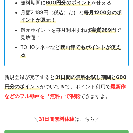
無料期間に
600円分のポイント
が使える
月額2,189円（税込）だけど
毎月1200分のポ
イントが還元！
還元ポイントを毎月利用すれば
実質989円
で
見放題！
TOHOシネマなど
映画館でもポイント
が
使え
る
！
新規登録が完了すると
31日間の無料お試し期間と600
円分のポイント
がついてきて、ポイント利用で
最新作
などのフル動画を『無料』で視聴
できますよ。
＼
31日間無料体験
はこちら／