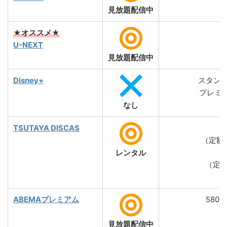
見放題配信中
★オススメ★
2
U-NEXT
見放題配信中
Disney+
スタンダ
プレミア
なし
TSUTAYA DISCAS
（定額
2
レンタル
（定
ABEMAプレミアム
580
1
見放題配信中