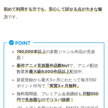
初めて利用する方でも、安心して試せる点が大きな魅
力
です。
POINT
190,000本以上
の多数ジャンル作品が見放
題！
新作アニメ見放題作品数No1
で、アニメ配信
数業界
最大級6,000作品以上
配信中。
新規登録から最大3ヶ月にわたって毎月550
ポイント付与で
「実質3ヶ月無料」
無料期間後、プレミアム会員継続も
月額550
円で見放題なのでコスパ抜群！
プレミアム会員になれば、FANZA TVでアダ